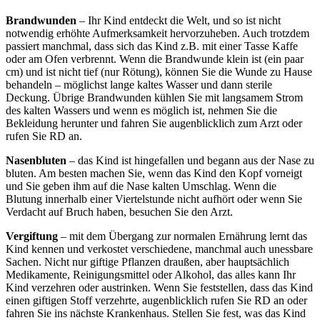
Brandwunden
– Ihr Kind entdeckt die Welt, und so ist nicht
notwendig erhöhte Aufmerksamkeit hervorzuheben. Auch trotzdem
passiert manchmal, dass sich das Kind z.B. mit einer Tasse Kaffe
oder am Ofen verbrennt. Wenn die Brandwunde klein ist (ein paar
cm) und ist nicht tief (nur Rötung), können Sie die Wunde zu Hause
behandeln – möglichst lange kaltes Wasser und dann sterile
Deckung. Übrige Brandwunden kühlen Sie mit langsamem Strom
des kalten Wassers und wenn es möglich ist, nehmen Sie die
Bekleidung herunter und fahren Sie augenblicklich zum Arzt oder
rufen Sie RD an.
Nasenbluten
– das Kind ist hingefallen und begann aus der Nase zu
bluten. Am besten machen Sie, wenn das Kind den Kopf vorneigt
und Sie geben ihm auf die Nase kalten Umschlag. Wenn die
Blutung innerhalb einer Viertelstunde nicht aufhört oder wenn Sie
Verdacht auf Bruch haben, besuchen Sie den Arzt.
Vergiftung
– mit dem Übergang zur normalen Ernährung lernt das
Kind kennen und verkostet verschiedene, manchmal auch unessbare
Sachen. Nicht nur giftige Pflanzen draußen, aber hauptsächlich
Medikamente, Reinigungsmittel oder Alkohol, das alles kann Ihr
Kind verzehren oder austrinken. Wenn Sie feststellen, dass das Kind
einen giftigen Stoff verzehrte, augenblicklich rufen Sie RD an oder
fahren Sie ins nächste Krankenhaus. Stellen Sie fest, was das Kind