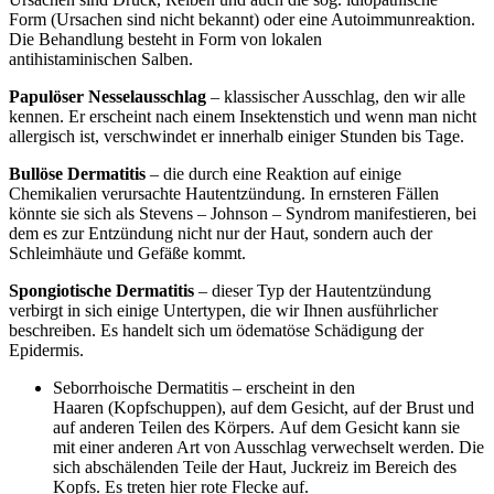
Form (Ursachen sind nicht bekannt) oder eine Autoimmunreaktion.
Die Behandlung besteht in Form von lokalen
antihistaminischen Salben.
Papulöser Nesselausschlag
– klassischer Ausschlag, den wir alle
kennen. Er erscheint nach einem Insektenstich und wenn man nicht
allergisch ist, verschwindet er innerhalb einiger Stunden bis Tage.
Bullöse Dermatitis
– die durch eine Reaktion auf einige
Chemikalien verursachte Hautentzündung. In ernsteren Fällen
könnte sie sich als Stevens – Johnson – Syndrom manifestieren, bei
dem es zur Entzündung nicht nur der Haut, sondern auch der
Schleimhäute und Gefäße kommt.
Spongiotische Dermatitis
– dieser Typ der Hautentzündung
verbirgt in sich einige Untertypen, die wir Ihnen ausführlicher
beschreiben. Es handelt sich um ödematöse Schädigung der
Epidermis.
Seborrhoische Dermatitis – erscheint in den
Haaren (Kopfschuppen), auf dem Gesicht, auf der Brust und
auf anderen Teilen des Körpers. Auf dem Gesicht kann sie
mit einer anderen Art von Ausschlag verwechselt werden. Die
sich abschälenden Teile der Haut, Juckreiz im Bereich des
Kopfs. Es treten hier rote Flecke auf.