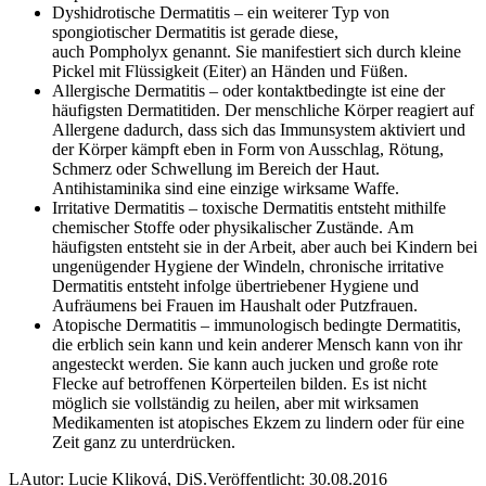
Dyshidrotische Dermatitis – ein weiterer Typ von
spongiotischer Dermatitis ist gerade diese,
auch Pompholyx genannt. Sie manifestiert sich durch kleine
Pickel mit Flüssigkeit (Eiter) an Händen und Füßen.
Allergische Dermatitis – oder kontaktbedingte ist eine der
häufigsten Dermatitiden. Der menschliche Körper reagiert auf
Allergene dadurch, dass sich das Immunsystem aktiviert und
der Körper kämpft eben in Form von Ausschlag, Rötung,
Schmerz oder Schwellung im Bereich der Haut.
Antihistaminika sind eine einzige wirksame Waffe.
Irritative Dermatitis – toxische Dermatitis entsteht mithilfe
chemischer Stoffe oder physikalischer Zustände. Am
häufigsten entsteht sie in der Arbeit, aber auch bei Kindern bei
ungenügender Hygiene der Windeln, chronische irritative
Dermatitis entsteht infolge übertriebener Hygiene und
Aufräumens bei Frauen im Haushalt oder Putzfrauen.
Atopische Dermatitis – immunologisch bedingte Dermatitis,
die erblich sein kann und kein anderer Mensch kann von ihr
angesteckt werden. Sie kann auch jucken und große rote
Flecke auf betroffenen Körperteilen bilden. Es ist nicht
möglich sie vollständig zu heilen, aber mit wirksamen
Medikamenten ist atopisches Ekzem zu lindern oder für eine
Zeit ganz zu unterdrücken.
L
Autor: Lucie Kliková, DiS.
Veröffentlicht: 30.08.2016