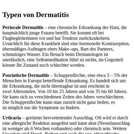
Typen von Dermatitis
Periorale Dermatitis
– eine chronische Erkrankung der Haut, die
hauptsächlich junge Frauen betrifft. Sie kommt oft bei
Flugbegleiterinnen vor und hat Tendenz zurückzukehren.
Ursächlich für diese Krankheit sind eine hormonelle Kontrazeption,
übermäßiges Auftragen eines Make–ups, Bart des Partners,
schmutziges Wasser. Ein Besuch beim Dermatologen ist
unerlässlich, eine Selbstmedikation führt zu nichts, im Gegenteil
könnte Ihr Zustand noch schlechter werden.
Psoriatische Dermatitis
– Schuppenflechte, eine etwa 3 – 5% der
Menschen in Europa betreffende Erkrankung. Es handelt sich um
die Erkrankung, die nicht übertragbar ist und erscheint in
zwei Altersstufen. Von 10 bis 25 Jahren und von 35 bis 60 Jahren.
Sie kann sich zu verschiedenen Zeiten des Jahres verschlechtern.
Die Schuppenflechte kann man zurzeit nicht ganz heilen, es
ist möglich nur die Symptome zu lindern.
Urticaria
– geröteter hervortretender Ausschlag. Oft wird er durch
eine allergische Reaktion ausgelöst und kann akut (Nesselausschlag
ist weniger als 6 Wochen vorhanden) oder chronisch sein. Weitere
Ursachen sind Druck, Reiben und auch die sog. idiopathische