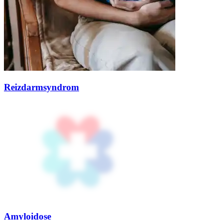
Reizdarmsyndrom
Amyloidose