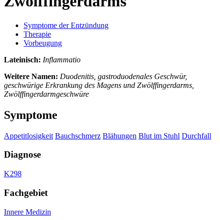
Zwölffingerdarms
Symptome der Entzündung
Therapie
Vorbeugung
Lateinisch:
Inflammatio
Weitere Namen:
Duodenitis, gastroduodenales Geschwür,
geschwürige Erkrankung des Magens und Zwölffingerdarms,
Zwölffingerdarmgeschwüre
Symptome
Appetitlosigkeit
Bauchschmerz
Blähungen
Blut im Stuhl
Durchfall
Diagnose
K298
Fachgebiet
Innere Medizin