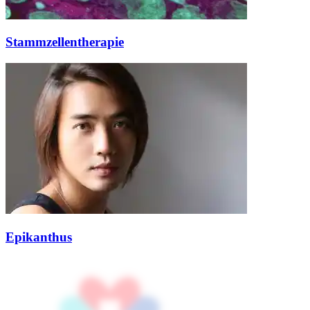
Stammzellentherapie
Epikanthus