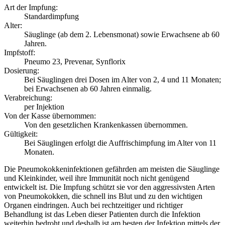
Art der Impfung:
Standardimpfung
Alter:
Säuglinge (ab dem 2. Lebensmonat) sowie Erwachsene ab 60
Jahren.
Impfstoff:
Pneumo 23, Prevenar, Synflorix
Dosierung:
Bei Säuglingen drei Dosen im Alter von 2, 4 und 11 Monaten;
bei Erwachsenen ab 60 Jahren einmalig.
Verabreichung:
per Injektion
Von der Kasse übernommen:
Von den gesetzlichen Krankenkassen übernommen.
Gültigkeit:
Bei Säuglingen erfolgt die Auffrischimpfung im Alter von 11
Monaten.
Die Pneumokokkeninfektionen gefährden am meisten die Säuglinge
und Kleinkinder, weil ihre Immunität noch nicht genügend
entwickelt ist. Die Impfung schützt sie vor den aggressivsten Arten
von Pneumokokken, die schnell ins Blut und zu den wichtigen
Organen eindringen. Auch bei rechtzeitiger und richtiger
Behandlung ist das Leben dieser Patienten durch die Infektion
weiterhin bedroht und deshalb ist am besten der Infektion mittels der