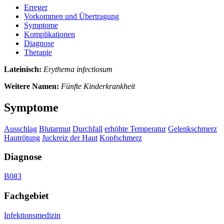
Erreger
Vorkommen und Übertragung
Symptome
Komplikationen
Diagnose
Therapie
Lateinisch:
Erythema infectiosum
Weitere Namen:
Fünfte Kinderkrankheit
Symptome
Ausschlag
Blutarmut
Durchfall
erhöhte Temperatur
Gelenkschmerz
Hautrötung
Juckreiz der Haut
Kopfschmerz
Diagnose
B083
Fachgebiet
Infektionsmedizin