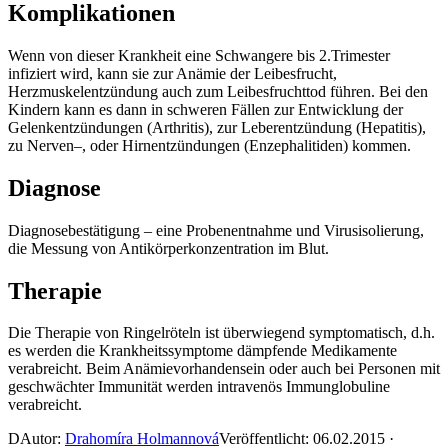
Komplikationen
Wenn von dieser Krankheit eine Schwangere bis 2.Trimester
infiziert wird, kann sie zur Anämie der Leibesfrucht,
Herzmuskelentzündung auch zum Leibesfruchttod führen. Bei den
Kindern kann es dann in schweren Fällen zur Entwicklung der
Gelenkentzündungen (Arthritis), zur Leberentzündung (Hepatitis),
zu Nerven–, oder Hirnentzündungen (Enzephalitiden) kommen.
Diagnose
Diagnosebestätigung – eine Probenentnahme und Virusisolierung,
die Messung von Antikörperkonzentration im Blut.
Therapie
Die Therapie von Ringelröteln ist überwiegend symptomatisch, d.h.
es werden die Krankheitssymptome dämpfende Medikamente
verabreicht. Beim Anämievorhandensein oder auch bei Personen mit
geschwächter Immunität werden intravenös Immunglobuline
verabreicht.
D
Autor:
Drahomíra Holmannová
Veröffentlicht: 06.02.2015 ·