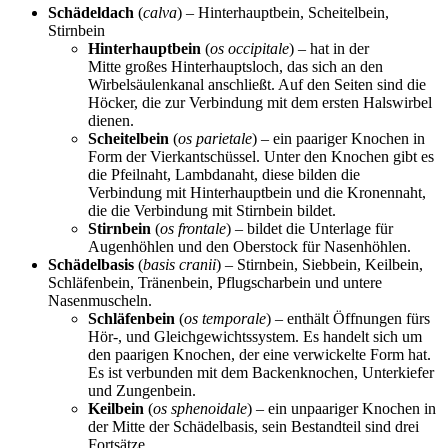
Schädeldach
(
calva
) – Hinterhauptbein, Scheitelbein,
Stirnbein
Hinterhauptbein
(
os occipitale
) – hat in der
Mitte großes Hinterhauptsloch, das sich an den
Wirbelsäulenkanal anschließt. Auf den Seiten sind die
Höcker, die zur Verbindung mit dem ersten Halswirbel
dienen.
Scheitelbein
(
os parietale
) – ein paariger Knochen in
Form der Vierkantschüssel. Unter den Knochen gibt es
die Pfeilnaht, Lambdanaht, diese bilden die
Verbindung mit Hinterhauptbein und die Kronennaht,
die die Verbindung mit Stirnbein bildet.
Stirnbein
(
os frontale
) – bildet die Unterlage für
Augenhöhlen und den Oberstock für Nasenhöhlen.
Schädelbasis
(
basis cranii
) – Stirnbein, Siebbein, Keilbein,
Schläfenbein, Tränenbein, Pflugscharbein und untere
Nasenmuscheln.
Schläfenbein
(
os temporale
) – enthält Öffnungen fürs
Hör-, und Gleichgewichtssystem. Es handelt sich um
den paarigen Knochen, der eine verwickelte Form hat.
Es ist verbunden mit dem Backenknochen, Unterkiefer
und Zungenbein.
Keilbein
(
os sphenoidale
) – ein unpaariger Knochen in
der Mitte der Schädelbasis, sein Bestandteil sind drei
Fortsätze.