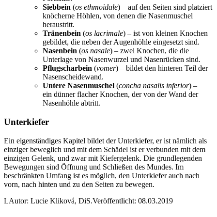
Siebbein
(
os ethmoidale
) – auf den Seiten sind platziert
knöcherne Höhlen, von denen die Nasenmuschel
heraustritt.
Tränenbein
(
os lacrimale
) – ist von kleinen Knochen
gebildet, die neben der Augenhöhle eingesetzt sind.
Nasenbein
(
os nasale
) – zwei Knochen, die die
Unterlage von Nasenwurzel und Nasenrücken sind.
Pflugscharbein
(
vomer
) – bildet den hinteren Teil der
Nasenscheidewand.
Untere Nasenmuschel
(
concha nasalis inferior
) –
ein dünner flacher Knochen, der von der Wand der
Nasenhöhle abtritt.
Unterkiefer
Ein eigenständiges Kapitel bildet der Unterkiefer, er ist nämlich als
einziger beweglich und mit dem Schädel ist er verbunden mit dem
einzigen Gelenk, und zwar mit Kiefergelenk. Die grundlegenden
Bewegungen sind Öffnung und Schließen des Mundes. Im
beschränkten Umfang ist es möglich, den Unterkiefer auch nach
vorn, nach hinten und zu den Seiten zu bewegen.
L
Autor: Lucie Kliková, DiS.
Veröffentlicht: 08.03.2019