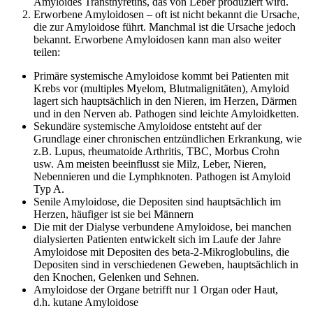
Amyloides Transthyretins, das von Leber produziert wird.
Erworbene Amyloidosen – oft ist nicht bekannt die Ursache,
die zur Amyloidose führt. Manchmal ist die Ursache jedoch
bekannt. Erworbene Amyloidosen kann man also weiter
teilen:
Primäre systemische Amyloidose kommt bei Patienten mit
Krebs vor (multiples Myelom, Blutmalignitäten), Amyloid
lagert sich hauptsächlich in den Nieren, im Herzen, Därmen
und in den Nerven ab. Pathogen sind leichte Amyloidketten.
Sekundäre systemische Amyloidose entsteht auf der
Grundlage einer chronischen entzündlichen Erkrankung, wie
z.B. Lupus, rheumatoide Arthritis, TBC, Morbus Crohn
usw. Am meisten beeinflusst sie Milz, Leber, Nieren,
Nebennieren und die Lymphknoten. Pathogen ist Amyloid
Typ A.
Senile Amyloidose, die Depositen sind hauptsächlich im
Herzen, häufiger ist sie bei Männern
Die mit der Dialyse verbundene Amyloidose, bei manchen
dialysierten Patienten entwickelt sich im Laufe der Jahre
Amyloidose mit Depositen des beta-2-Mikroglobulins, die
Depositen sind in verschiedenen Geweben, hauptsächlich in
den Knochen, Gelenken und Sehnen.
Amyloidose der Organe betrifft nur 1 Organ oder Haut,
d.h. kutane Amyloidose