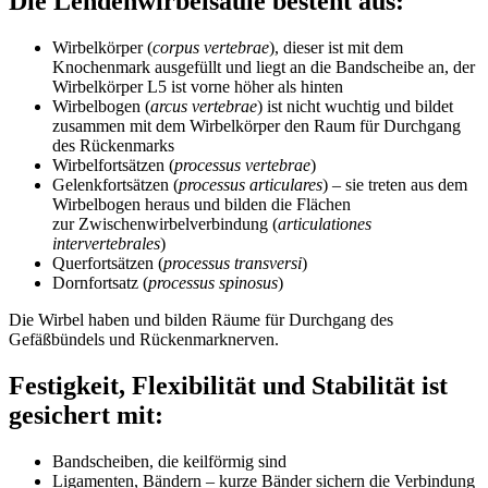
Die Lendenwirbelsäule besteht aus:
Wirbelkörper (
corpus vertebrae
), dieser ist mit dem
Knochenmark ausgefüllt und liegt an die Bandscheibe an, der
Wirbelkörper L5 ist vorne höher als hinten
Wirbelbogen (
arcus vertebrae
) ist nicht wuchtig und bildet
zusammen mit dem Wirbelkörper den Raum für Durchgang
des Rückenmarks
Wirbelfortsätzen (
processus vertebrae
)
Gelenkfortsätzen (
processus articulares
) ‒ sie treten aus dem
Wirbelbogen heraus und bilden die Flächen
zur Zwischenwirbelverbindung (
articulationes
intervertebrales
)
Querfortsätzen (
processus transversi
)
Dornfortsatz (
processus spinosus
)
Die Wirbel haben und bilden Räume für Durchgang des
Gefäßbündels und Rückenmarknerven.
Festigkeit, Flexibilität und Stabilität ist
gesichert mit:
Bandscheiben, die keilförmig sind
Ligamenten, Bändern ‒ kurze Bänder sichern die Verbindung