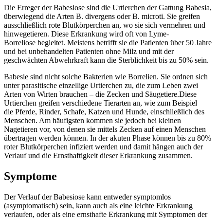
Die Erreger der Babesiose sind die Urtierchen der Gattung Babesia,
überwiegend die Arten B. divergens oder B. microti. Sie greifen
ausschließlich rote Blutkörperchen an, wo sie sich vermehren und
hinwegetieren. Diese Erkrankung wird oft von Lyme-
Borreliose begleitet. Meistens betrifft sie die Patienten über 50 Jahre
und bei unbehandelten Patienten ohne Milz und mit der
geschwächten Abwehrkraft kann die Sterblichkeit bis zu 50% sein.
Babesie sind nicht solche Bakterien wie Borrelien. Sie ordnen sich
unter parasitische einzellige Urtierchen zu, die zum Leben zwei
Arten von Wirten brauchen – die Zecken und Säugetiere.Diese
Urtierchen greifen verschiedene Tierarten an, wie zum Beispiel
die Pferde, Rinder, Schafe, Katzen und Hunde, einschließlich des
Menschen. Am häufigsten kommen sie jedoch bei kleinen
Nagetieren vor, von denen sie mittels Zecken auf einen Menschen
übertragen werden können. In der akuten Phase können bis zu 80%
roter Blutkörperchen infiziert werden und damit hängen auch der
Verlauf und die Ernsthaftigkeit dieser Erkrankung zusammen.
Symptome
Der Verlauf der Babesiose kann entweder symptomlos
(asymptomatisch) sein, kann auch als eine leichte Erkrankung
verlaufen, oder als eine ernsthafte Erkrankung mit Symptomen der