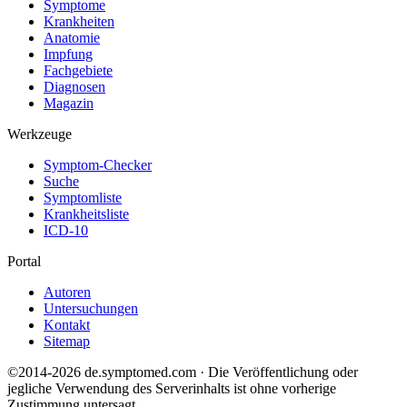
Symptome
Krankheiten
Anatomie
Impfung
Fachgebiete
Diagnosen
Magazin
Werkzeuge
Symptom-Checker
Suche
Symptomliste
Krankheitsliste
ICD-10
Portal
Autoren
Untersuchungen
Kontakt
Sitemap
©2014-2026 de.symptomed.com · Die Veröffentlichung oder
jegliche Verwendung des Serverinhalts ist ohne vorherige
Zustimmung untersagt.