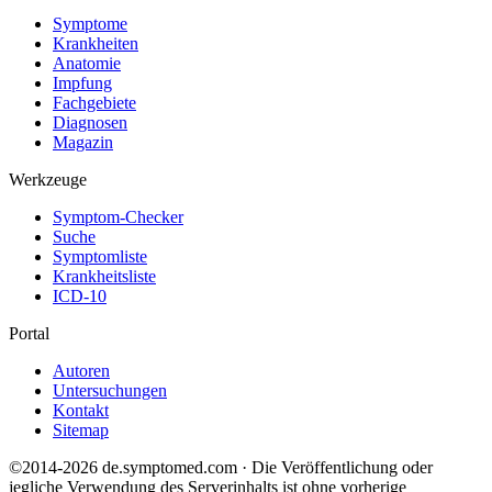
Symptome
Krankheiten
Anatomie
Impfung
Fachgebiete
Diagnosen
Magazin
Werkzeuge
Symptom-Checker
Suche
Symptomliste
Krankheitsliste
ICD-10
Portal
Autoren
Untersuchungen
Kontakt
Sitemap
©2014-2026 de.symptomed.com · Die Veröffentlichung oder
jegliche Verwendung des Serverinhalts ist ohne vorherige