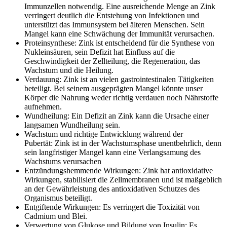
Immunzellen notwendig. Eine ausreichende Menge an Zink
verringert deutlich die Entstehung von Infektionen und
unterstützt das Immunsystem bei älteren Menschen. Sein
Mangel kann eine Schwächung der Immunität verursachen.
Proteinsynthese: Zink ist entscheidend für die Synthese von
Nukleinsäuren, sein Defizit hat Einfluss auf die
Geschwindigkeit der Zellteilung, die Regeneration, das
Wachstum und die Heilung.
Verdauung: Zink ist an vielen gastrointestinalen Tätigkeiten
beteiligt. Bei seinem ausgeprägten Mangel könnte unser
Körper die Nahrung weder richtig verdauen noch Nährstoffe
aufnehmen.
Wundheilung: Ein Defizit an Zink kann die Ursache einer
langsamen Wundheilung sein.
Wachstum und richtige Entwicklung während der
Pubertät: Zink ist in der Wachstumsphase unentbehrlich, denn
sein langfristiger Mangel kann eine Verlangsamung des
Wachstums verursachen
Entzündungshemmende Wirkungen: Zink hat antioxidative
Wirkungen, stabilisiert die Zellmembranen und ist maßgeblich
an der Gewährleistung des antioxidativen Schutzes des
Organismus beteiligt.
Entgiftende Wirkungen: Es verringert die Toxizität von
Cadmium und Blei.
Verwertung von Glukose und Bildung von Insulin: Es