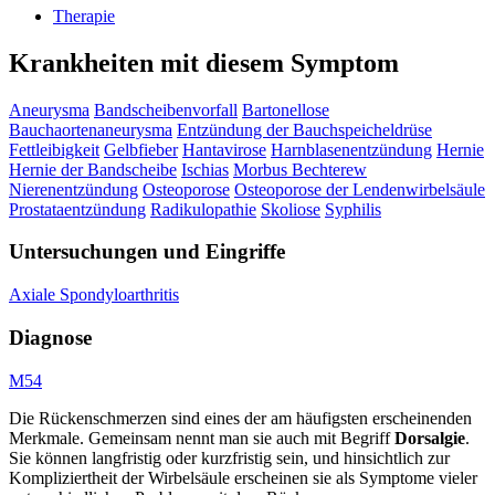
Therapie
Krankheiten mit diesem Symptom
Aneurysma
Bandscheibenvorfall
Bartonellose
Bauchaortenaneurysma
Entzündung der Bauchspeicheldrüse
Fettleibigkeit
Gelbfieber
Hantavirose
Harnblasenentzündung
Hernie
Hernie der Bandscheibe
Ischias
Morbus Bechterew
Nierenentzündung
Osteoporose
Osteoporose der Lendenwirbelsäule
Prostataentzündung
Radikulopathie
Skoliose
Syphilis
Untersuchungen und Eingriffe
Axiale Spondyloarthritis
Diagnose
M54
Die Rückenschmerzen sind eines der am häufigsten erscheinenden
Merkmale. Gemeinsam nennt man sie auch mit Begriff
Dorsalgie
.
Sie können langfristig oder kurzfristig sein, und hinsichtlich zur
Kompliziertheit der Wirbelsäule erscheinen sie als Symptome vieler