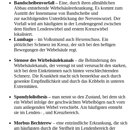
Bandscheibenvorfall
–
Eine, durch ihren allmählichen
Abbau entstehende Wirbelsäuleerkrankung. Es kommt zum
Austritt der Innenmasse von Bandscheibe und
zur nachfolgenden Unterdrückung der Nervenwurzel. Der
Vorfall wird am häufigsten in der Lendengegend zwischen
dem fünften Lendenwirbel und erstem Kreuzwirbel
lokalisiert.
Lumbago
– im Volksmund auch Hexenschuss. Ein
plötzlicher Schmerz im Kreuz, der sich bei den heftigen
Bewegungen der Wirbelsäule regt.
Stenose des Wirbelsäulekanals
– die Behinderung des
Wirbelsäulekanals, der verengt ist und verursacht den starken,
sich bei dem Einkrümmen nach hinten verschlechternden
Schmerz. Die Krankheit macht sich bemerkbar auch durch
gesenkte Empfindlichkeit und durch das Kribbeln in unteren
Extremitäten.
Spondylolisthesis
–
man nennt so den Zustand, bei dem sich
ein Wirbel infolge der geschwächten Wirbelbögen nach vorn
zum anliegenden Wirbel verschiebt. Am häufigsten entsteht
sie im Lenden– , und Kreuzbereich.
Morbus Bechterew
– eine entzündliche Erkrankung, die sich
am häufigsten durch die Steifheit im Lendenbereich der