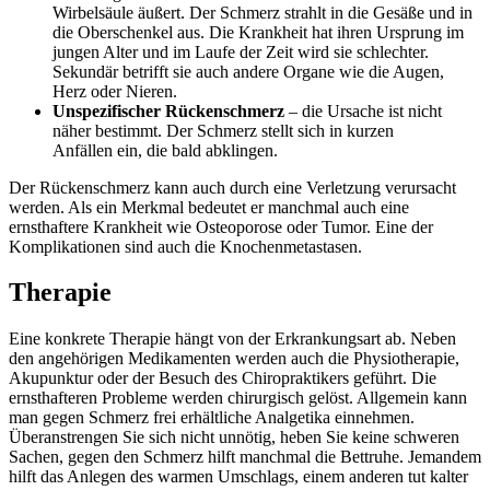
Wirbelsäule äußert. Der Schmerz strahlt in die Gesäße und in
die Oberschenkel aus. Die Krankheit hat ihren Ursprung im
jungen Alter und im Laufe der Zeit wird sie schlechter.
Sekundär betrifft sie auch andere Organe wie die Augen,
Herz oder Nieren.
Unspezifischer Rückenschmerz
– die Ursache ist nicht
näher bestimmt. Der Schmerz stellt sich in kurzen
Anfällen ein, die bald abklingen.
Der Rückenschmerz kann auch durch eine Verletzung verursacht
werden. Als ein Merkmal bedeutet er manchmal auch eine
ernsthaftere Krankheit wie Osteoporose oder Tumor. Eine der
Komplikationen sind auch die Knochenmetastasen.
Therapie
Eine konkrete Therapie hängt von der Erkrankungsart ab. Neben
den angehörigen Medikamenten werden auch die Physiotherapie,
Akupunktur oder der Besuch des Chiropraktikers geführt. Die
ernsthafteren Probleme werden chirurgisch gelöst. Allgemein kann
man gegen Schmerz frei erhältliche Analgetika einnehmen.
Überanstrengen Sie sich nicht unnötig, heben Sie keine schweren
Sachen, gegen den Schmerz hilft manchmal die Bettruhe. Jemandem
hilft das Anlegen des warmen Umschlags, einem anderen tut kalter