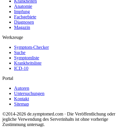
Krankheiten
Anatomie
Impfung
Fachgebiete
Diagnosen
Magazin
Werkzeuge
Symptom-Checker
Suche
Symptomliste
Krankheitsliste
ICD-10
Portal
Autoren
Untersuchungen
Kontakt
Sitemap
©2014-2026 de.symptomed.com · Die Veröffentlichung oder
jegliche Verwendung des Serverinhalts ist ohne vorherige
Zustimmung untersagt.