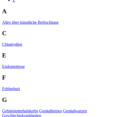
Z
A
Alles über künstliche Befruchtung
C
Chlamydien
E
Endometriose
F
Fehlgeburt
G
Gebärmutterhalskrebs
Genitalherpes
Genitalwarzen
Geschlechtskrankheiten