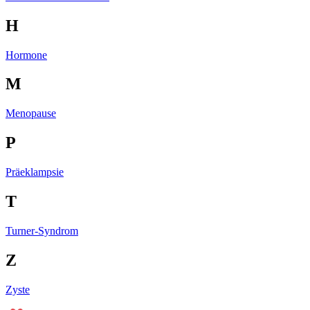
H
Hormone
M
Menopause
P
Präeklampsie
T
Turner-Syndrom
Z
Zyste